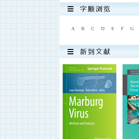
A
B
C
D
E
F
G