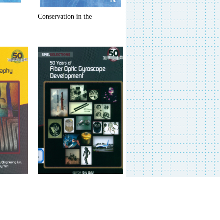
Conservation in the
anthropocene
cing…
50 Years of Fiber Optic…