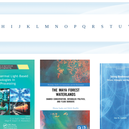
H
I
J
K
L
M
N
O
P
Q
R
S
T
U