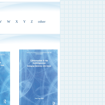
V
W
X
Y
Z
other