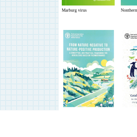
Marburg virus
Nontherm
From nature-negative to…
Catalysin