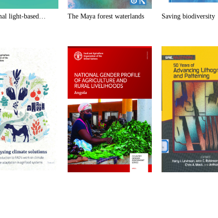
al light-based…
The Maya forest waterlands
Saving biodiversity
g climate solutions
National gender profile of…
50 Years of Advan